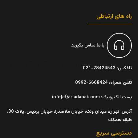
راه های ارتباطی
با ما تماس بگیرید
تلفکس: 28424543-021
تلفن همراه: 6668424-0992
پست الکترونیک: info{at}ariadanak.com
آدرس:
تهران، میدان ونک، خیابان ملاصدرا، خیابان پردیس، پلاک 30،
طبقه همکف
دسترسی سریع