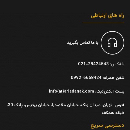
راه های ارتباطی
با ما تماس بگیرید
تلفکس: 28424543-021
تلفن همراه: 6668424-0992
پست الکترونیک: info{at}ariadanak.com
آدرس:
تهران، میدان ونک، خیابان ملاصدرا، خیابان پردیس، پلاک 30،
طبقه همکف
دسترسی سریع