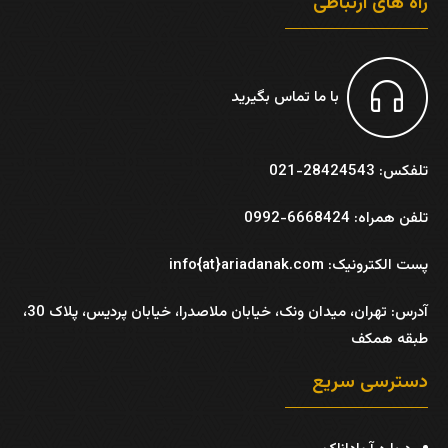
راه های ارتباطی
با ما تماس بگیرید
تلفکس: 28424543-021
تلفن همراه: 6668424-0992
پست الکترونیک: info{at}ariadanak.com
آدرس:
تهران، میدان ونک، خیابان ملاصدرا، خیابان پردیس، پلاک 30،
طبقه همکف
دسترسی سریع