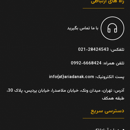
راه های ارتباطی
با ما تماس بگیرید
تلفکس: 28424543-021
تلفن همراه: 6668424-0992
پست الکترونیک: info{at}ariadanak.com
آدرس:
تهران، میدان ونک، خیابان ملاصدرا، خیابان پردیس، پلاک 30،
طبقه همکف
دسترسی سریع