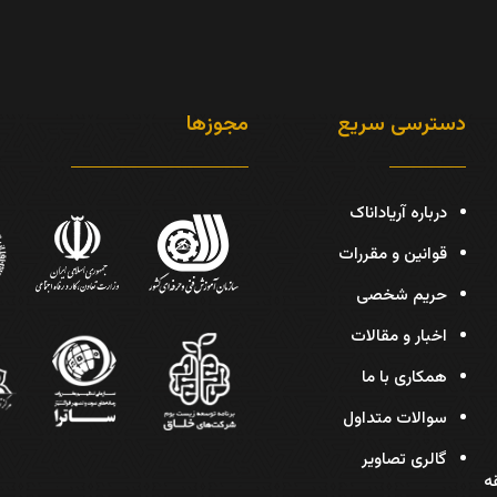
دسترسی سریع
مجوزها
درباره آریاداناک
قوانین و مقررات
حریم شخصی
اخبار و مقالات
همکاری با ما
سوالات متداول
گالری تصاویر
دیس، پلاک 30، طبقه