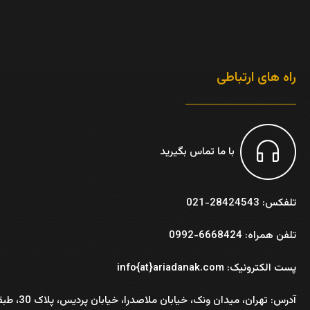
راه های ارتباطی
با ما تماس بگیرید
تلفکس: 28424543-021
تلفن همراه: 6668424-0992
پست الکترونیک: info{at}ariadanak.com
آدرس:
تهران، میدان ونک، خیابان ملاصدرا، خیابان پر