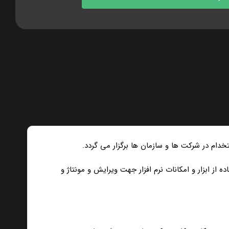
د. وظایفی از قبیل نصب نرم افزار Photoshop، تنظیمات نرم افزار، استفاده از ابزار و امکانات نرم افزار جهت ویرایش و مونتاژ و