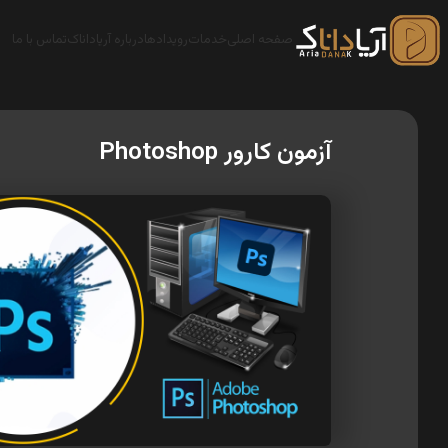
صفحه اصلی
خدمات
رویدادها
درباره آریاداناک
تماس با ما
آزمون کارور Photoshop