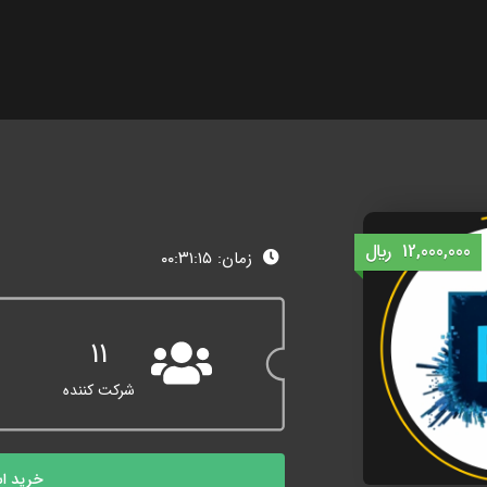
12,000,000
﷼
زمان: ۰۰:۳۱:۱۵
11
شرکت کننده
خرید ا