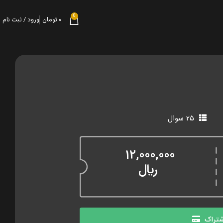
0
۰
تومان
ورود / ثبت نام
۲۵ سوال
12,000,000
﷼
شتراک