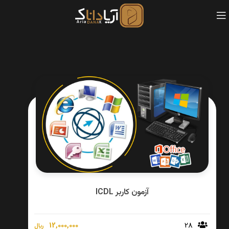
آزمون کاربر ICDL
12,000,000
28
﷼