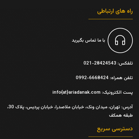
راه های ارتباطی
با ما تماس بگیرید
تلفکس: 28424543-021
تلفن همراه: 6668424-0992
پست الکترونیک: info{at}ariadanak.com
آدرس:
تهران، میدان ونک، خیابان ملاصدرا، خیابان پردیس، پلاک 30،
طبقه همکف
دسترسی سریع