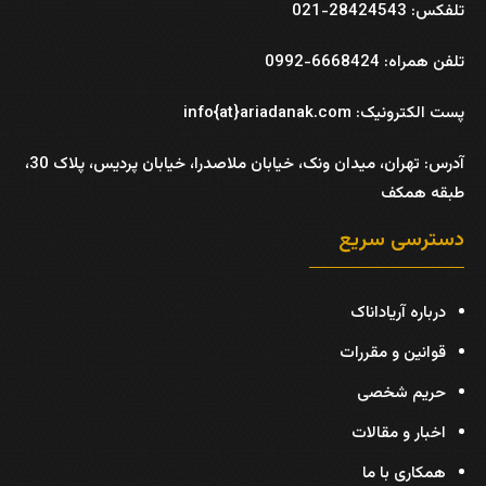
تلفکس: 28424543-021
تلفن همراه: 6668424-0992
پست الکترونیک: info{at}ariadanak.com
آدرس:
تهران، میدان ونک، خیابان ملاصدرا، خیابان پردیس، پلاک 30،
طبقه همکف
دسترسی سریع
درباره آریاداناک
قوانین و مقررات
حریم شخصی
اخبار و مقالات
همکاری با ما