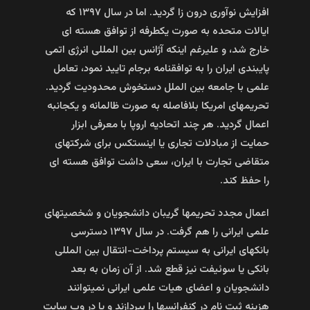
افزایش نوآوری درون زا گردید. اما در سال ۱۳۹۷ که
ایالات متحده به صورت یکطرفه از توافق هسته ای
خارج شد، و علیرغم اینکه آژانس بین المللی انرژی اتمی
پایبندی ایران را به توافقنامه برجام تایید نمود، تعامل
علمی با جامعه بین الملل دستخوش محدودیت گردید.
تحریمهای امریکا بلافاصله به صورت ظالمانه و یکجانبه
اعمال گردید. هر چند اتحادیه اروپا با معرفی ابزار
حمایت از مبادلات تجاری یا اینستکس برای شرکتهای
متقاضی تجارت با ایران، سعی داشت توافق هسته ای
را حفظ کند.
اعمال مجدد تحریمها گریبان دانشجویان و شخصیتهای
علمی ایرانی را هم گرفت. در سال ۱۳۹۷ دسترسی
بانکهای ایرانی به سیستم پرداخت-انتقال بین المللی
بانکی یا سوئیفت نیز قطع شد. از آن زمان به بعد
دانشجویان و اعضای هیات علمی ایرانی نمیتوانند
هزینه ثبت نام در کنفرانسها را بپردازند و یا در وب سایت