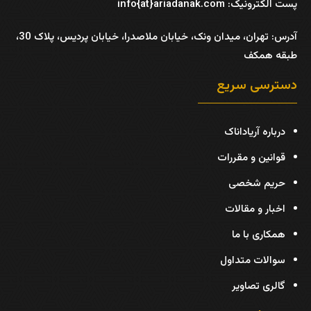
پست الکترونیک: info{at}ariadanak.com
آدرس:
تهران، میدان ونک، خیابان ملاصدرا، خیابان پردیس، پلاک 30،
طبقه همکف
دسترسی سریع
درباره آریاداناک
قوانین و مقررات
حریم شخصی
اخبار و مقالات
همکاری با ما
سوالات متداول
گالری تصاویر