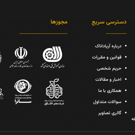
دسترسی سریع
مجوزها
درباره آریاداناک
قوانین و مقررات
حریم شخصی
اخبار و مقالات
همکاری با ما
سوالات متداول
گالری تصاویر
دیس، پلاک 30، طبقه