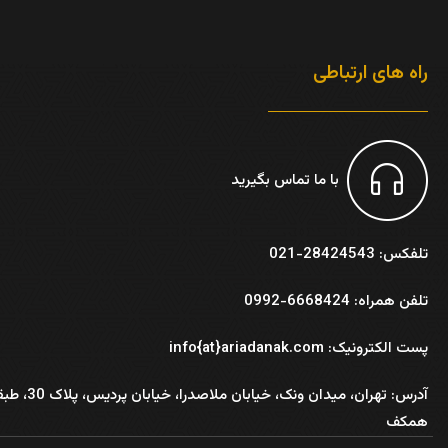
راه های ارتباطی
با ما تماس بگیرید
تلفکس: 28424543-021
تلفن همراه: 6668424-0992
پست الکترونیک: info{at}ariadanak.com
آدرس:
تهران، میدان ونک، خیابان ملاصدرا، خیابان پر
همکف