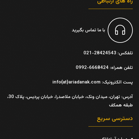
راه های ارتباطی
با ما تماس بگیرید
تلفکس: 28424543-021
تلفن همراه: 6668424-0992
پست الکترونیک: info{at}ariadanak.com
آدرس:
تهران، میدان ونک، خیابان ملاصدرا، خیابان پردیس، پلاک 30،
طبقه همکف
دسترسی سریع