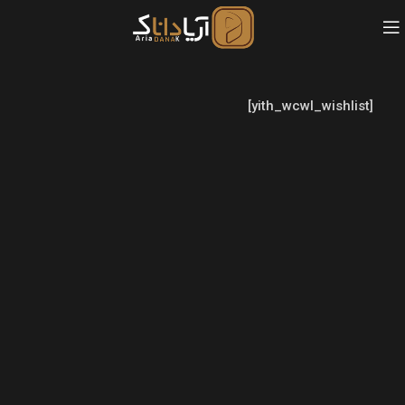
[yith_wcwl_wishlist]