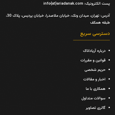
پست الکترونیک: info{at}ariadanak.com
آدرس:
تهران، میدان ونک، خیابان ملاصدرا، خیابان پردیس، پلاک 30،
طبقه همکف
دسترسی سریع
درباره آریاداناک
قوانین و مقررات
حریم شخصی
اخبار و مقالات
همکاری با ما
سوالات متداول
گالری تصاویر